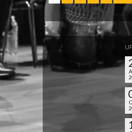
U
2
2