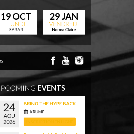
19 OCT
29 JAN
LUNDI
VENDREDI
SABAR
Norma Claire
OS
UPCOMING
EVENTS
24
BRING THE HYPE BACK
KRUMP
AOU
2026
INSCRIPTION EN LIGNE