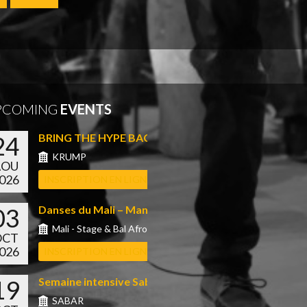
PCOMING
EVENTS
24
BRING THE HYPE BACK
KRUMP
AOU
026
INSCRIPTION EN LIGNE
03
Danses du Mali – Manu S...
Mali - Stage & Bal Afro
OCT
026
INSCRIPTION EN LIGNE
19
Semaine intensive Sabar a...
SABAR