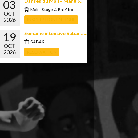
03
Danses du Mali – Manu S...
Mali - Stage & Bal Afro
OCT
2026
INSCRIPTION EN LIGNE
19
Semaine intensive Sabar a...
SABAR
OCT
2026
RESERVATION