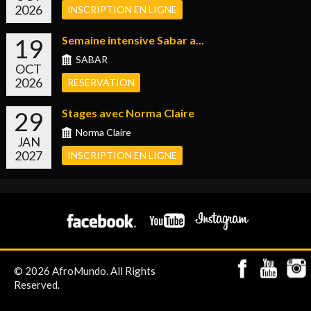
2026
INSCRIPTION EN LIGNE
19
Semaine intensive Sabar a...
SABAR
OCT
2026
RESERVATION
29
Stages avec Norma Claire
Norma Claire
JAN
2027
INSCRIPTION EN LIGNE
© 2026 AfroMundo. All Rights
Reserved.