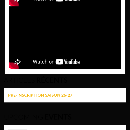
ARTICLES
RÉCENTS
PRE-INSCRIPTION SAISON 26-27
UPCOMING
EVENTS