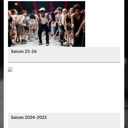
Saison 25-26
Saison 2024-2025