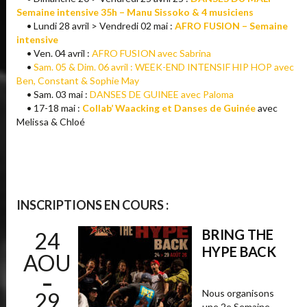
Semaine intensive 35h – Manu Sissoko & 4 musiciens
• Lundi 28 avril > Vendredi 02 mai :
AFRO FUSION – Semaine
intensive
• Ven. 04 avril :
AFRO FUSION avec Sabrina
•
Sam. 05 & Dim. 06 avril : WEEK-END INTENSIF HIP HOP avec
Ben, Constant & Sophie May
• Sam. 03 mai :
DANSES DE GUINEE avec Paloma
• 17-18 mai :
Collab’ Waacking et Danses de Guinée
avec
Melissa & Chloé
INSCRIPTIONS EN COURS :
BRING THE
24
HYPE BACK
AOU
-
Nous organisons
29
une 2e Semaine