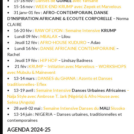
•
15-16 nov :
Danses de
GUINEE
avec Yansané
•
15-16 nov :
WEEK-END KRUMP avec Zepek et Marvelous
•
31 janv-01 fev :
AFRO-CONTEMPORAIN, DANSE
D’INSPIRATION AFRICAINE & ECOUTE CORPORELLE
– Norma
CLAIRE
•
16-20 fév :
RAW OF LYON : Semaine Intensive
KRUMP
•
Lundi 09 fév :
MBALAX
– Lilou
•
Jeudi 12 fév :
AFRO-HOUSE KUDURO
– Adao
•
Lundi 16 fév :
DANSE AFRICAINE CONTEMPORAINE
–
Rachel
•
Jeudi 19 fév :
HIP HOP
– Lindsay Badness
•
21 fév :
KRUMP – Initiation avec Marvelous – WORKSHOPS
avec Mubulu & Mainevent
•
13-14 mars :
DANSES du GHANA : Azonto et Danses
traditionnelles- Eflex
•
13-19 avril :
Semaine Intensive
Danses Urbaines Africaines
–
Naija Style avec Ambrose T. Jark (Nigéria) & Afro House avec
Selma (Angola)
•
28 avril-02 mai :
Semaine Intensive Danses du
MALI
Sissoko
•
13-14 juin : NIGERIA – Danses urbaines, traditionnelles et
contemporaines
AGENDA 2024-25