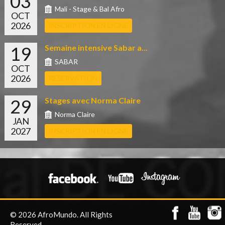
03
Mali - Stage & Bal Afro
OCT
2026
INSCRIPTION EN LIGNE
19
Semaine intensive Sabar a...
SABAR
OCT
2026
RESERVATION
29
Stages avec Norma Claire
Norma Claire
JAN
2027
INSCRIPTION EN LIGNE
© 2026 AfroMundo. All Rights
Reserved.