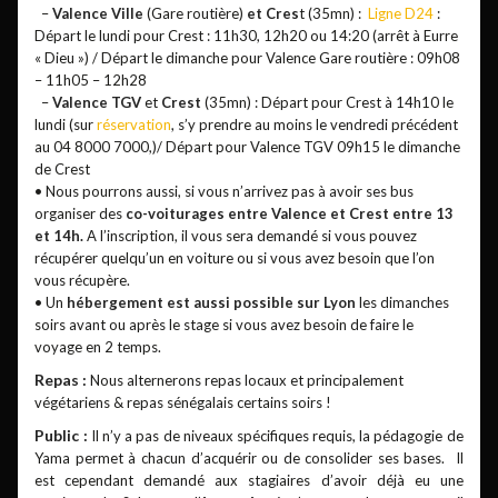
–
Valence Ville
(Gare routière)
et Cres
t (35mn) :
Ligne D24
:
Départ le lundi pour Crest : 11h30, 12h20 ou 14:20 (arrêt à Eurre
« Dieu ») / Départ le dimanche pour Valence Gare routière : 09h08
– 11h05 – 12h28
–
Valence TGV
et
Crest
(35mn) : Départ pour Crest à 14h10 le
lundi (sur
réservation
, s’y prendre au moins le vendredi précédent
au 04 8000 7000,)/ Départ pour Valence TGV 09h15 le dimanche
de Crest
• Nous pourrons aussi, si vous n’arrivez pas à avoir ses bus
organiser des
co-voiturages entre Valence et Crest entre 13
et 14h.
A l’inscription, il vous sera demandé si vous pouvez
récupérer quelqu’un en voiture ou si vous avez besoin que l’on
vous récupère.
• Un
hébergement est aussi possible sur Lyon
les dimanches
soirs avant ou après le stage si vous avez besoin de faire le
voyage en 2 temps.
Repas :
Nous alternerons repas locaux et principalement
végétariens & repas sénégalais certains soirs !
Public :
Il n’y a pas de niveaux spécifiques requis, la pédagogie de
Yama permet à chacun d’acquérir ou de consolider ses bases. Il
est cependant demandé aux stagiaires d’avoir déjà eu une