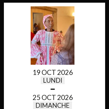
machines à sous en ligne et souhaitez apprendre les ficelles du métier
sans placer d'argent sur un jeu, nous avons également de nombreuses
machines à sous en ligne gratuites.
Chaque jeu de machines à sous NextGen peut être téléchargé par lui-
même et vous pouvez ensuite consulter toutes les fonctionnalités que
ces filateurs contiennent.
Les gains de casino sont-ils taxables au
Canada
Jeux De Casino Aucun Dépôt Requis
Ce tout nouveau casino incroyable propose plus de 6 000 jeux, des
bonus uniques incroyables et un programme VIP de bon rapport
qualité-prix.
19 OCT 2026
Argent Gratuits à L Inscription Au Casino
BPAY est un système de paiement de factures électronique préféré en
LUNDI
-
Australie, lancé et soutenu par les quatre banques les plus réputées du
pays.
Comment Payer Avec Google Play
25 OCT 2026
DIMANCHE