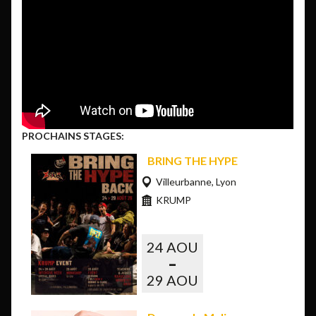
PROCHAINS STAGES:
BRING THE HYPE
BACK
Villeurbanne, Lyon
KRUMP
24 AOU
-
29 AOU