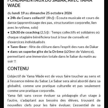
FONDAMENTAUX DU SABAR, AVEC YAMA
WADE
du
lundi 19
au
dimanche 25 octobre 2026
• 24h de Cours collecti
f (4h/j) : Écoute musicale et cours de
danse (apprentissage des pas, structuration corporelle, lien
avec le rythme, solo)
• 12h30 de coaching
(2,5/j) : Temps collectifs et solidaires où
chaque stagiaire bénéficiera tout à tour de conseils et
d’exercices individualisés
• Tann-Beer
: fête de clôture dans l’esprit des rues de Dakar
• dans un superbe gîte de la Drôme
(à20mn de Valence),
permettant une immersion totale dans le Sabar du matin au
soir !!
CONTENU
L’objectif de Yama Wade est de vous faire toucher au sens et
à l’essence même du Sabar. Le Sabar sera ainsi abordé dans sa
globalité, comme une pratique culturelle et pas seulement
comme une pratique corporelle.
Yama fait sans cesse évoluer sa pédagogie d’un stage à
l’autre, s’adaptant aux besoins des élèves, trouvant de
nouvelles clefs pour les faire évoluer. L’essentiel de sa