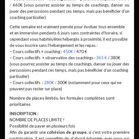
/
660€ (vous pourrez assister au temps de coachings, danser ou
jouer des percussions pendant ces temps, mais pas bénéficier d’un
coaching particulier)
Cette semaine est vraiment pensée pour évoluer tous ensemble
et en immersion pendants 6 jours sans contraintes d’horaire, si
cependant vous habités/êtes hébergés à proximité, il est possible
de vous inscrire sans l’hébergement et les repas :
– Cours collectifs + coaching :
450€ /
470 €
– Cours collectifs + observation des coachings :
365 €
/ 380€
(vous pourrez assister au temps de coachings, danser ou jouer des
percussions pendant ces temps, mais pas bénéficier d’un coaching
particulier)
– Cours collectifs :
280€ /
300€ (notamment pour ceux qui ne
peuvent pas rester sur place)
Nombre de places limités, les formules complètes sont
prioritaires
INSCRIPTION :
NOMBRE DE PLACES LIMITE !
Possibilité de payer en plusieurs fois
Afin de garantir une
cohésion de groupe
, si c’est votre première
participation, il est conseillée de d’abord échanger avec nous sur