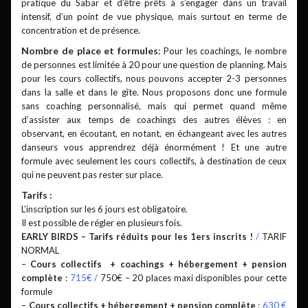
pratique du Sabar et d’être prêts à s’engager dans un travail
intensif, d’un point de vue physique, mais surtout en terme de
concentration et de présence.
Nombre de place et formules
:
Pour les coachings, le nombre
de personnes est limitée à 20 pour une question de planning. Mais
pour les cours collectifs, nous pouvons accepter 2-3 personnes
dans la salle et dans le gîte. Nous proposons donc une formule
sans coaching personnalisé, mais qui permet quand même
d’assister aux temps de coachings des autres élèves : en
observant, en écoutant, en notant, en échangeant avec les autres
danseurs vous apprendrez déjà énormément ! Et une autre
formule avec seulement les cours collectifs, à destination de ceux
qui ne peuvent pas rester sur place.
Tarifs :
L’inscription sur les 6 jours est obligatoire.
Il est possible de régler en plusieurs fois.
EARLY BIRDS – Tarifs réduits pour les 1ers inscrits !
/
TARIF
NORMAL
–
Cours collectifs + coachings + hébergement + pension
complète
:
715€ /
750€ – 20 places maxi disponibles pour cette
formule
–
Cours collectifs + hébergement + pension complète
:
630 €