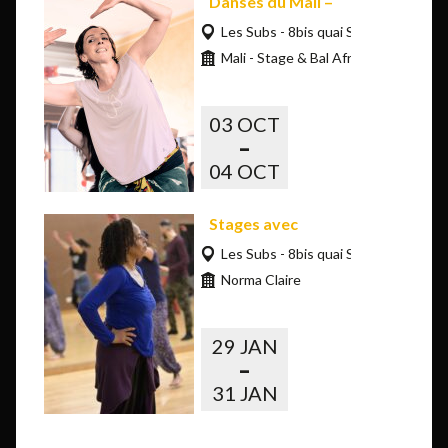
Danses du Mali –
Manu Sissoko :
Les Subs - 8bis quai Saint-
Stages & Bal Afro
Vincent
Mali - Stage & Bal Afro
03 OCT
-
04 OCT
Stages avec
Norma Claire
Les Subs - 8bis quai Saint-
Vincent
Norma Claire
29 JAN
-
31 JAN