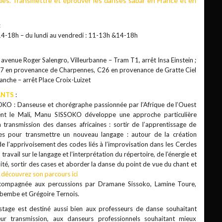
es. Transmettre et éprouver les danses sabar en France et en
:
14-18h – du lundi au vendredi : 11-13h &14-18h
avenue Roger Salengro, Villeurbanne – Tram T1, arrêt Insa Einstein ;
7 en provenance de Charpennes, C26 en provenance de Gratte Ciel
anche – arrêt Place Croix-Luizet
ANTS
:
O : Danseuse et chorégraphe passionnée par l’Afrique de l’Ouest
nt le Mali, Manu SISSOKO développe une approche particulière
 transmission des danses africaines : sortir de l’apprentissage de
es pour transmettre un nouveau langage : autour de la création
e l’apprivoisement des codes liés à l’improvisation dans les Cercles
travail sur le langage et l’interprétation du répertoire, de l’énergie et
lité, sortir des cases et aborder la danse du point de vue du chant et
…
découvrez son parcours ici
ccompagnée aux percussions par Dramane Sissoko, Lamine Toure,
embe et Grégoire Ternois.
tage est destiné aussi bien aux professeurs de danse souhaitant
eur transmission, aux danseurs professionnels souhaitant mieux