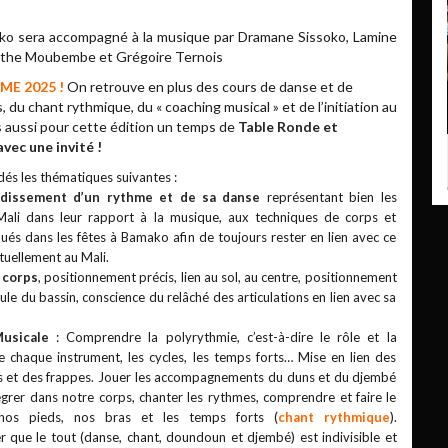
ko sera accompagné à la musique par Dramane Sissoko, Lamine
athe Moubembe et Grégoire Ternois
E 2025 !
On retrouve en plus des cours de danse et de
 du chant rythmique, du « coaching musical » et de l’initiation au
s aussi pour cette édition un temps de
Table Ronde et
vec une invité !
és les thématiques suivantes :
dissement d’un rythme et de sa danse
représentant bien les
ali dans leur rapport à la musique, aux techniques de corps et
ués dans les fêtes à Bamako afin de toujours rester en lien avec ce
ctuellement au Mali.
u corps
, positionnement précis, lien au sol, au centre, positionnement
ule du bassin, conscience du relâché des articulations en lien avec sa
usicale
: Comprendre la polyrythmie, c’est-à-dire le rôle et la
e chaque instrument, les cycles, les temps forts… Mise en lien des
et des frappes. Jouer les accompagnements du duns et du djembé
égrer dans notre corps, chanter les rythmes, comprendre et faire le
 nos pieds, nos bras et les temps forts (
chant rythmique
).
 que le tout (danse, chant, doundoun et djembé) est indivisible et