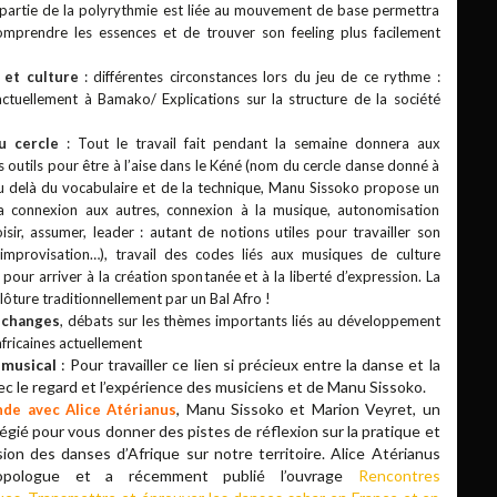
partie de la polyrythmie est liée au mouvement de base permettra
mprendre les essences et de trouver son feeling plus facilement
 et culture
: différentes circonstances lors du jeu de ce rythme :
actuellement à Bamako/ Explications sur la structure de la société
du cercle
: Tout le travail fait pendant la semaine donnera aux
 outils pour être à l’aise dans le Kéné (nom du cercle danse donné à
u delà du vocabulaire et de la technique, Manu Sissoko propose un
 la connexion aux autres, connexion à la musique, autonomisation
oisir, assumer, leader : autant de notions utiles pour travailler son
’improvisation…), travail des codes liés aux musiques de culture
our arriver à la création spontanée et à la liberté d’expression. La
lôture traditionnellement par un Bal Afro !
échanges
, débats sur les thèmes importants liés au développement
fricaines actuellement
musical
: Pour travailler ce lien si précieux entre la danse et la
c le regard et l’expérience des musiciens et de Manu Sissoko.
, Manu Sissoko et Marion Veyret, un
nde avec Alice Atérianus
légié pour vous donner des pistes de réflexion sur la pratique et
sion des danses d’Afrique sur notre territoire. Alice Atérianus
opologue et a récemment publié l’ouvrage
Rencontres