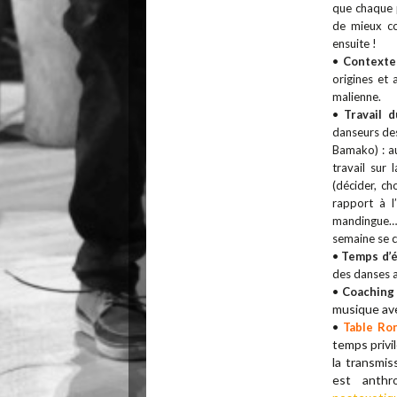
que chaque 
de mieux co
ensuite !
•
Contexte
origines et 
malienne.
•
Travail 
danseurs des
Bamako) : a
travail sur
(décider, ch
rapport à l
mandingue… p
semaine se c
•
Temps d’
des danses a
•
Coaching
musique ave
•
Table Ro
temps privi
la transmis
est anthr