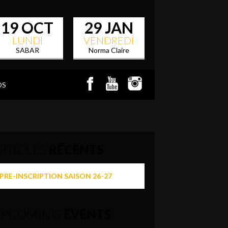
19 OCT
29 JAN
ique lors de la lecture de Gator Gold Gigablox.
oints de récompense de tant d'autres casinos de jeux en ligne, Ignition
LUNDI
VENDREDI
SABAR
Norma Claire
OS
our les sports fantastiques quotidiens.
RTICLES
RÉCENTS
PRE-INSCRIPTION SAISON 26-27
 la première Premier League jouée à Elland Road en 16 ans.
UPCOMING
EVENTS