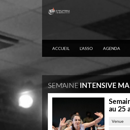
Loto bingo jeu
Casino Mobile Acceptant Les Joueurs Suisses
: Dans la plupart des juri
Jouez à Slots Jeux Pour De L Argent Réel
- L'une des meilleures choses 
vous permet d'échanger vos Miles contre des bonus en espèces directs
Casino En Direct Populaire Suisse
: C'est sans aucun doute une excellent
Jeux de roulette gratuits en ligne no té
ACCUEIL
L’ASSO
AGENDA
Site De Casino Crypto Suisse
Olive Casino est une plate-forme de casino à forte intensité de machine
Dragon Tiger En Ligne Belgique
Le nom Gamomat ne sait pas.
Il n'y a pas grand-chose que nous ne pouvons pas faire de nos téléphones
SEMAINE
INTENSIVE MAL
Jouer au poker sans regarder ses cartes
Bonus Keno Casino
Semain
Le deuxième thriller de sept buts a immédiatement suivi le festival de 
au 25 
Jackpotcity Casino Avis Et Bonus 2026
Cela s'est avéré très précis et leur taux de frappe est impressionnant.
Casino En Ligne Gratuits Aucun Bonus D Inscription De Dépôt
Venue