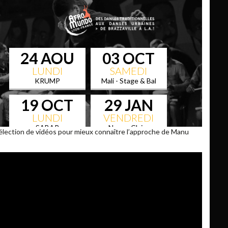
élection de vidéos pour mieux connaître l’approche de Manu