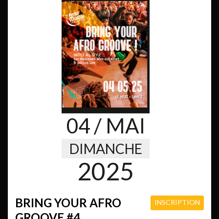
Jeux De Casino Que Vous Pouvez Gagner De L Argent Réel
Mais là où vous pourrez vraiment voir la différence entre un îlot et tout
le reste sur le marché, c'est si vous pouvez frapper trois des symboles
scatter.
Nouvelles Machines à Sous Libres Sans Inscription
En outre, les blackjacks naturels paient même de l'argent.
Betify Casino Bonus Premier Depot 2026
04
/ MAI
DIMANCHE
2025
BRING YOUR AFRO
INSCRIPTION
GROOVE #4