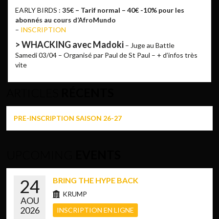
EARLY BIRDS :
35€ – Tarif normal – 40€ -10% pour les
abonnés au cours d’AfroMundo
–
INSCRIPTION
> WHACKING avec Madoki
– Juge au Battle
Samedi 03/04 – Organisé par Paul de St Paul – + d’infos très
vite
ARTICLES
RÉCENTS
PRE-INSCRIPTION SAISON 26-27
UPCOMING
EVENTS
24
BRING THE HYPE BACK
KRUMP
AOU
2026
INSCRIPTION EN LIGNE