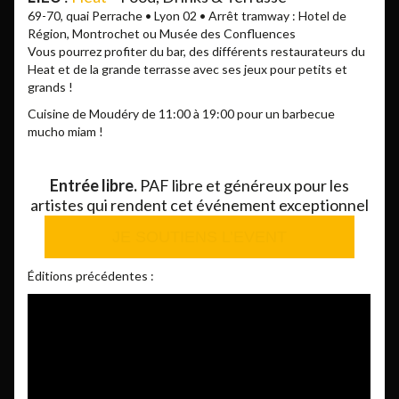
69-70, quai Perrache • Lyon 02 • Arrêt tramway : Hotel de
Région, Montrochet ou Musée des Confluences
Vous pourrez profiter du bar, des différents restaurateurs du
Heat et de la grande terrasse avec ses jeux pour petits et
grands !
Cuisine de Moudéry de 11:00 à 19:00 pour un barbecue
mucho miam !
Entrée libre.
PAF libre et généreux pour les
artistes qui rendent cet événement exceptionnel
JE SOUTIENS L’EVENT
Éditions précédentes :