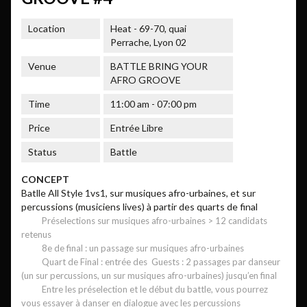
Location
Heat - 69-70, quai
Perrache, Lyon 02
Venue
BATTLE BRING YOUR
AFRO GROOVE
Time
11:00 am - 07:00 pm
Price
Entrée Libre
Status
Battle
CONCEPT
Batlle All Style 1vs1, sur musiques afro-urbaines, et sur
percussions (musiciens lives) à partir des quarts de final
Préselections sur musiques afro-urbaines > 12 candidats
retenus
8e de final : un passage sur musiques afro-urbaines
Quart de Final : entrée des Guests : 2 passages par danseur
(un sur percussions, un sur musiques afro-urbaines) jusqu’en final
Entre les préselection et le début du battle, vous pourrez
vous essayer à danser en dialogue avec les percussions