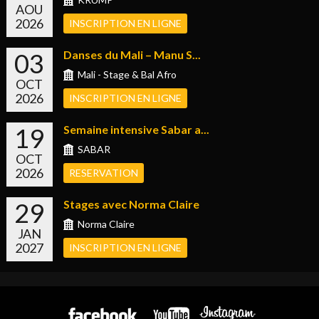
AOU
2026
INSCRIPTION EN LIGNE
03
Danses du Mali – Manu S...
Mali - Stage & Bal Afro
OCT
2026
INSCRIPTION EN LIGNE
19
Semaine intensive Sabar a...
SABAR
OCT
2026
RESERVATION
29
Stages avec Norma Claire
Norma Claire
JAN
2027
INSCRIPTION EN LIGNE