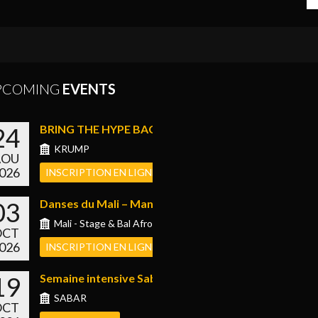
PCOMING
EVENTS
24
BRING THE HYPE BACK
KRUMP
AOU
026
INSCRIPTION EN LIGNE
03
Danses du Mali – Manu S...
Mali - Stage & Bal Afro
OCT
026
INSCRIPTION EN LIGNE
19
Semaine intensive Sabar a...
SABAR
OCT