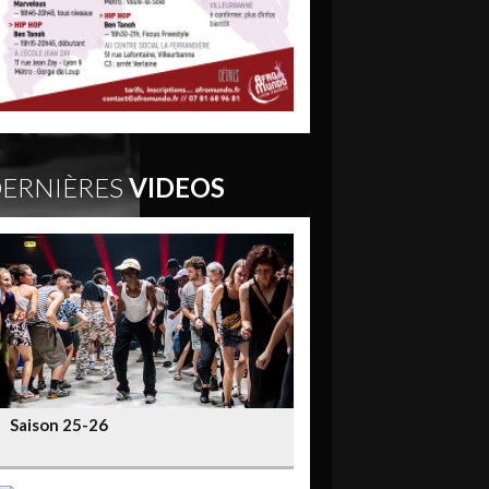
ERNIÈRES
VIDEOS
Saison 25-26