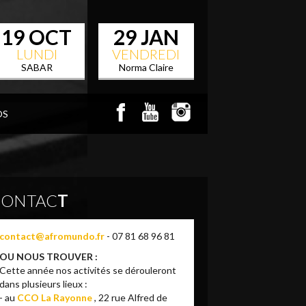
19 OCT
29 JAN
rez peut-être vous lancer dans d'autres jeux.
 qui entoure l'écran qui n'en fait pas un jeu d'arcade monotone mais
LUNDI
VENDREDI
SABAR
Norma Claire
 à quoi ressemblent les étapes de récompense, comment les fondus, les
OS
 comment utiliser paysafecard lorsque vous jouez en ligne.
r sans placer d'argent sur un jeu, nous avons également de nombreuses
CONTAC
T
 filateurs contiennent.
contact@afromundo.fr
- 07 81 68 96 81
OU NOUS TROUVER :
Cette année nos activités se dérouleront
dans plusieurs lieux :
pays.
- au
CCO La Rayonne
, 22 rue Alfred de