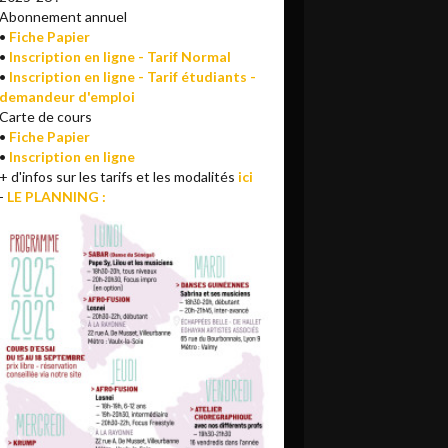
Abonnement annuel
•
Fiche Papier
•
Inscription en ligne - Tarif Normal
•
Inscription en ligne - Tarif étudiants -
demandeur d'emploi
Carte de cours
•
Fiche Papier
•
Inscription en ligne
+ d'infos sur les tarifs et les modalités
ici
-
LE PLANNING :