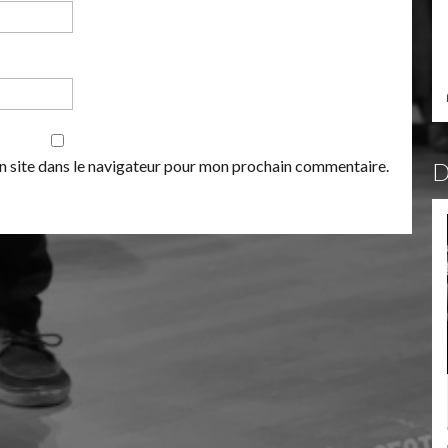
 site dans le navigateur pour mon prochain commentaire.
D