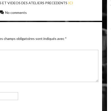
 ET VIDEOS DES ATELIERS PRECEDENTS
ICI
No comments
es champs obligatoires sont indiqués avec
*