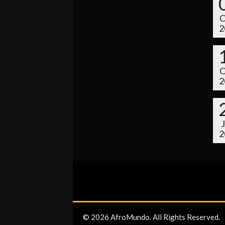
2
2
2
© 2026 AfroMundo. All Rights Reserved.