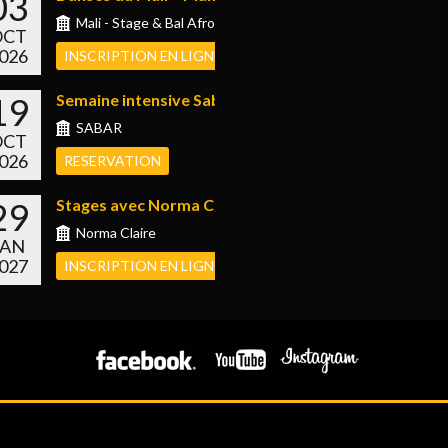
03
Mali - Stage & Bal Afro
OCT
026
INSCRIPTION EN LIGNE
19
Semaine intensive Sabar a...
SABAR
OCT
026
RESERVATION
29
Stages avec Norma Claire
Norma Claire
JAN
027
INSCRIPTION EN LIGNE