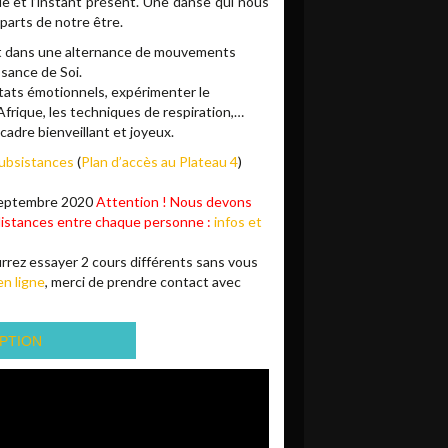
e et l’instant présent. Une danse qui nous
 parts de notre être.
nt dans une alternance de mouvements
sance de Soi.
 états émotionnels, expérimenter le
’Afrique, les techniques de respiration,…
cadre bienveillant et joyeux.
ubsistances
(
Plan d’accès au Plateau 4
)
 septembre 2020
Attention ! Nous devons
distances entre chaque personne :
infos et
urrez essayer 2 cours différents sans vous
en ligne
, merci de prendre contact avec
IPTION