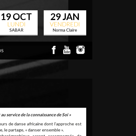
19 OCT
29 JAN
 casino les plus récents.
 conviennent.
LUNDI
VENDREDI
SABAR
Norma Claire
OS
iles si vous avez plus de 19 ans.
 au service de la connaissance de Soi »
ours de danse africaine dont l’approche est
e, le partage, « danser ensemble ».
 chorégraphique seront accompagnés de